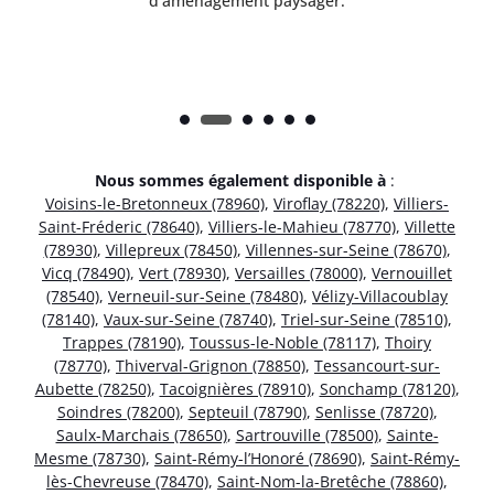
d'aménagement paysager.
Nous sommes également disponible à
:
Voisins-le-Bretonneux (78960)
,
Viroflay (78220)
,
Villiers-
Saint-Fréderic (78640)
,
Villiers-le-Mahieu (78770)
,
Villette
(78930)
,
Villepreux (78450)
,
Villennes-sur-Seine (78670)
,
Vicq (78490)
,
Vert (78930)
,
Versailles (78000)
,
Vernouillet
(78540)
,
Verneuil-sur-Seine (78480)
,
Vélizy-Villacoublay
(78140)
,
Vaux-sur-Seine (78740)
,
Triel-sur-Seine (78510)
,
Trappes (78190)
,
Toussus-le-Noble (78117)
,
Thoiry
(78770)
,
Thiverval-Grignon (78850)
,
Tessancourt-sur-
Aubette (78250)
,
Tacoignières (78910)
,
Sonchamp (78120)
,
Soindres (78200)
,
Septeuil (78790)
,
Senlisse (78720)
,
Saulx-Marchais (78650)
,
Sartrouville (78500)
,
Sainte-
Mesme (78730)
,
Saint-Rémy-l’Honoré (78690)
,
Saint-Rémy-
lès-Chevreuse (78470)
,
Saint-Nom-la-Bretêche (78860)
,