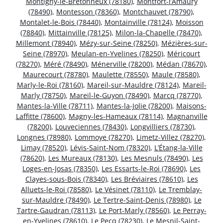
Montigny-le-Bretonneux (78180)
,
Montfort-l’Amaury
(78490)
,
Montesson (78360)
,
Montchauvet (78790)
,
Montalet-le-Bois (78440)
,
Montainville (78124)
,
Moisson
(78840)
,
Mittainville (78125)
,
Milon-la-Chapelle (78470)
,
Millemont (78940)
,
Mézy-sur-Seine (78250)
,
Mézières-sur-
Seine (78970)
,
Meulan-en-Yvelines (78250)
,
Méricourt
(78270)
,
Méré (78490)
,
Ménerville (78200)
,
Médan (78670)
,
Maurecourt (78780)
,
Maulette (78550)
,
Maule (78580)
,
Marly-le-Roi (78160)
,
Mareil-sur-Mauldre (78124)
,
Mareil-
Marly (78750)
,
Mareil-le-Guyon (78490)
,
Marcq (78770)
,
Mantes-la-Ville (78711)
,
Mantes-la-Jolie (78200)
,
Maisons-
Laffitte (78600)
,
Magny-les-Hameaux (78114)
,
Magnanville
(78200)
,
Louveciennes (78430)
,
Longvilliers (78730)
,
Longnes (78980)
,
Lommoye (78270)
,
Limetz-Villez (78270)
,
Limay (78520)
,
Lévis-Saint-Nom (78320)
,
L’Étang-la-Ville
(78620)
,
Les Mureaux (78130)
,
Les Mesnuls (78490)
,
Les
Loges-en-Josas (78350)
,
Les Essarts-le-Roi (78690)
,
Les
Clayes-sous-Bois (78340)
,
Les Bréviaires (78610)
,
Les
Alluets-le-Roi (78580)
,
Le Vésinet (78110)
,
Le Tremblay-
sur-Mauldre (78490)
,
Le Tertre-Saint-Denis (78980)
,
Le
Tartre-Gaudran (78113)
,
Le Port-Marly (78560)
,
Le Perray-
en-Yvelines (78610)
,
Le Pecq (78230)
,
Le Mesnil-Saint-