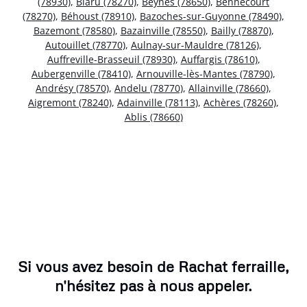
(78930)
,
Blaru (78270)
,
Beynes (78650)
,
Bennecourt
(78270)
,
Béhoust (78910)
,
Bazoches-sur-Guyonne (78490)
,
Bazemont (78580)
,
Bazainville (78550)
,
Bailly (78870)
,
Autouillet (78770)
,
Aulnay-sur-Mauldre (78126)
,
Auffreville-Brasseuil (78930)
,
Auffargis (78610)
,
Aubergenville (78410)
,
Arnouville-lès-Mantes (78790)
,
Andrésy (78570)
,
Andelu (78770)
,
Allainville (78660)
,
Aigremont (78240)
,
Adainville (78113)
,
Achères (78260)
,
Ablis (78660)
Si vous avez besoin de Rachat ferraille,
n'hésitez pas à nous appeler.