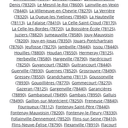
Denis (78320)
,
Le Mesnil-le-Roi (78600)
,
Lainville-en-Vexin
(78440)
,
La Villeneuve-en-Chevrie (78270)
,
La Verrière
(78320)
,
La Queue-les-Yvelines (78940)
,
La Hauteville
(78113)
,
La Falaise (78410)
,
La Celle-Saint-Cloud (78170)
,
La Celle-les-Bordes (78720)
,
La Boissière-École (78125)
,
Juziers (78820)
,
Jumeauville (78580)
,
Jouy-Mauvoisin
(78200)
,
Jouy-en-Josas (78350)
,
Jouars-Pontchartrain
(78760)
,
Jeufosse (78270)
,
Jambville (78440)
,
Issou (78440)
,
Houilles (78800)
,
Houdan (78550)
,
Hermeray (78125)
,
Herbeville (78580)
,
Hargeville (78790)
,
Hardricourt
(78250)
,
Guyancourt (78280)
,
Guitrancourt (78440)
,
Guerville (78930)
,
Guernes (78520)
,
Grosrouvre (78490)
,
Gressey (78550)
,
Grandchamp (78113)
,
Goussonville
(78930)
,
Goupillières (78770)
,
Gommecourt (78270)
,
Gazeran (78125)
,
Gargenville (78440)
,
Garancières
(78890)
,
Gambaiseuil (78490)
,
Gambais (78950)
,
Galluis
(78490)
,
Gaillon-sur-Montcient (78250)
,
Freneuse (78840)
,
Fourqueux (78112)
,
Fontenay-Saint-Père (78440)
,
Fontenay-Mauvoisin (78200)
,
Fontenay-le-Fleury (78330)
,
Follainville-Dennemont (78520)
,
Flins-sur-Seine (78410)
,
Flins-Neuve-Église (78790)
,
Flexanville (78910)
,
Flacourt