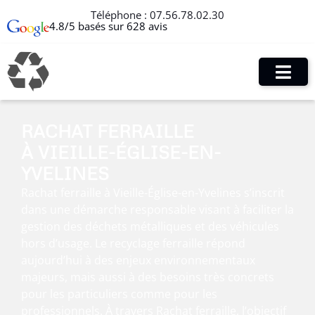
Téléphone :
07.56.78.02.30
4.8/5 basés sur 628 avis
RACHAT FERRAILLE
À VIEILLE-ÉGLISE-EN-
YVELINES
Rachat ferraille à Vieille-Église-en-Yvelines s’inscrit
dans une démarche responsable visant à faciliter la
gestion des déchets métalliques et des véhicules
hors d’usage. Le recyclage ferraille répond
aujourd’hui à des enjeux environnementaux
majeurs, mais aussi à des besoins très concrets
pour les particuliers comme pour les
professionnels. À travers Rachat ferraille, l’objectif