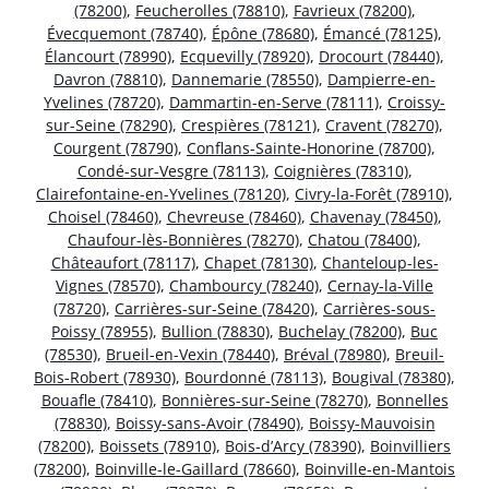
(78200)
,
Feucherolles (78810)
,
Favrieux (78200)
,
Évecquemont (78740)
,
Épône (78680)
,
Émancé (78125)
,
Élancourt (78990)
,
Ecquevilly (78920)
,
Drocourt (78440)
,
Davron (78810)
,
Dannemarie (78550)
,
Dampierre-en-
Yvelines (78720)
,
Dammartin-en-Serve (78111)
,
Croissy-
sur-Seine (78290)
,
Crespières (78121)
,
Cravent (78270)
,
Courgent (78790)
,
Conflans-Sainte-Honorine (78700)
,
Condé-sur-Vesgre (78113)
,
Coignières (78310)
,
Clairefontaine-en-Yvelines (78120)
,
Civry-la-Forêt (78910)
,
Choisel (78460)
,
Chevreuse (78460)
,
Chavenay (78450)
,
Chaufour-lès-Bonnières (78270)
,
Chatou (78400)
,
Châteaufort (78117)
,
Chapet (78130)
,
Chanteloup-les-
Vignes (78570)
,
Chambourcy (78240)
,
Cernay-la-Ville
(78720)
,
Carrières-sur-Seine (78420)
,
Carrières-sous-
Poissy (78955)
,
Bullion (78830)
,
Buchelay (78200)
,
Buc
(78530)
,
Brueil-en-Vexin (78440)
,
Bréval (78980)
,
Breuil-
Bois-Robert (78930)
,
Bourdonné (78113)
,
Bougival (78380)
,
Bouafle (78410)
,
Bonnières-sur-Seine (78270)
,
Bonnelles
(78830)
,
Boissy-sans-Avoir (78490)
,
Boissy-Mauvoisin
(78200)
,
Boissets (78910)
,
Bois-d’Arcy (78390)
,
Boinvilliers
(78200)
,
Boinville-le-Gaillard (78660)
,
Boinville-en-Mantois