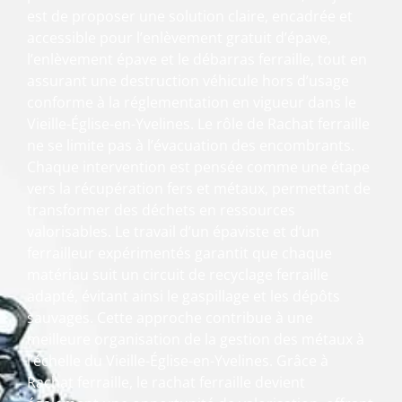
est de proposer une solution claire, encadrée et
accessible pour l’enlèvement gratuit d’épave,
l’enlèvement épave et le débarras ferraille, tout en
assurant une destruction véhicule hors d’usage
conforme à la réglementation en vigueur dans le
Vieille-Église-en-Yvelines. Le rôle de Rachat ferraille
ne se limite pas à l’évacuation des encombrants.
Chaque intervention est pensée comme une étape
vers la récupération fers et métaux, permettant de
transformer des déchets en ressources
valorisables. Le travail d’un épaviste et d’un
ferrailleur expérimentés garantit que chaque
matériau suit un circuit de recyclage ferraille
adapté, évitant ainsi le gaspillage et les dépôts
sauvages. Cette approche contribue à une
meilleure organisation de la gestion des métaux à
l’échelle du Vieille-Église-en-Yvelines. Grâce à
Rachat ferraille, le rachat ferraille devient