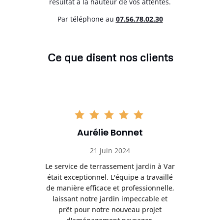
résultat à la hauteur de vos attentes.
Par téléphone au
07.56.78.02.30
Ce que disent nos clients
Aurélie Bonnet
21 juin 2024
à Var
Le service de terrassement jardin à Var
Le s
illé
était exceptionnel. L'équipe a travaillé
éta
lle,
de manière efficace et professionnelle,
de 
et
laissant notre jardin impeccable et
l
t
prêt pour notre nouveau projet