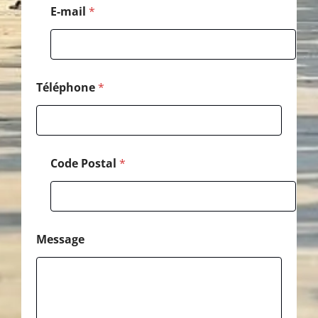
o
E-mail
*
n
e
P
o
s
t
Téléphone
*
a
l
C
o
d
Code Postal
*
e
Message