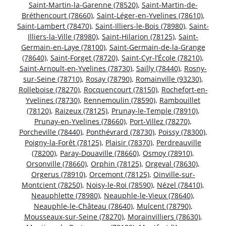
Saint-Martin-la-Garenne (78520)
,
Saint-Martin-de-
Bréthencourt (78660)
,
Saint-Léger-en-Yvelines (78610)
,
Saint-Lambert (78470)
,
Saint-Illiers-le-Bois (78980)
,
Saint-
Illiers-la-Ville (78980)
,
Saint-Hilarion (78125)
,
Saint-
Germain-en-Laye (78100)
,
Saint-Germain-de-la-Grange
(78640)
,
Saint-Forget (78720)
,
Saint-Cyr-l’École (78210)
,
Saint-Arnoult-en-Yvelines (78730)
,
Sailly (78440)
,
Rosny-
sur-Seine (78710)
,
Rosay (78790)
,
Romainville (93230)
,
Rolleboise (78270)
,
Rocquencourt (78150)
,
Rochefort-en-
Yvelines (78730)
,
Rennemoulin (78590)
,
Rambouillet
(78120)
,
Raizeux (78125)
,
Prunay-le-Temple (78910)
,
Prunay-en-Yvelines (78660)
,
Port-Villez (78270)
,
Porcheville (78440)
,
Ponthévrard (78730)
,
Poissy (78300)
,
Poigny-la-Forêt (78125)
,
Plaisir (78370)
,
Perdreauville
(78200)
,
Paray-Douaville (78660)
,
Osmoy (78910)
,
Orsonville (78660)
,
Orphin (78125)
,
Orgeval (78630)
,
Orgerus (78910)
,
Orcemont (78125)
,
Oinville-sur-
Montcient (78250)
,
Noisy-le-Roi (78590)
,
Nézel (78410)
,
Neauphlette (78980)
,
Neauphle-le-Vieux (78640)
,
Neauphle-le-Château (78640)
,
Mulcent (78790)
,
Mousseaux-sur-Seine (78270)
,
Morainvilliers (78630)
,