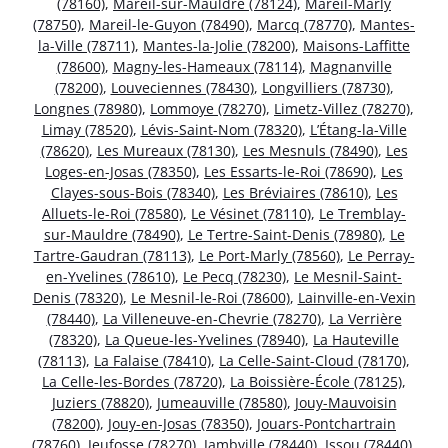
(78160)
,
Mareil-sur-Mauldre (78124)
,
Mareil-Marly
(78750)
,
Mareil-le-Guyon (78490)
,
Marcq (78770)
,
Mantes-
la-Ville (78711)
,
Mantes-la-Jolie (78200)
,
Maisons-Laffitte
(78600)
,
Magny-les-Hameaux (78114)
,
Magnanville
(78200)
,
Louveciennes (78430)
,
Longvilliers (78730)
,
Longnes (78980)
,
Lommoye (78270)
,
Limetz-Villez (78270)
,
Limay (78520)
,
Lévis-Saint-Nom (78320)
,
L’Étang-la-Ville
(78620)
,
Les Mureaux (78130)
,
Les Mesnuls (78490)
,
Les
Loges-en-Josas (78350)
,
Les Essarts-le-Roi (78690)
,
Les
Clayes-sous-Bois (78340)
,
Les Bréviaires (78610)
,
Les
Alluets-le-Roi (78580)
,
Le Vésinet (78110)
,
Le Tremblay-
sur-Mauldre (78490)
,
Le Tertre-Saint-Denis (78980)
,
Le
Tartre-Gaudran (78113)
,
Le Port-Marly (78560)
,
Le Perray-
en-Yvelines (78610)
,
Le Pecq (78230)
,
Le Mesnil-Saint-
Denis (78320)
,
Le Mesnil-le-Roi (78600)
,
Lainville-en-Vexin
(78440)
,
La Villeneuve-en-Chevrie (78270)
,
La Verrière
(78320)
,
La Queue-les-Yvelines (78940)
,
La Hauteville
(78113)
,
La Falaise (78410)
,
La Celle-Saint-Cloud (78170)
,
La Celle-les-Bordes (78720)
,
La Boissière-École (78125)
,
Juziers (78820)
,
Jumeauville (78580)
,
Jouy-Mauvoisin
(78200)
,
Jouy-en-Josas (78350)
,
Jouars-Pontchartrain
(78760)
,
Jeufosse (78270)
,
Jambville (78440)
,
Issou (78440)
,