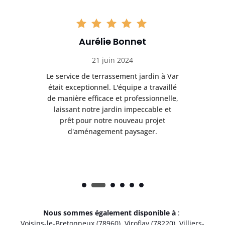
Aurélie Bonnet
21 juin 2024
à Var
Le service de terrassement jardin à Var
Le s
illé
était exceptionnel. L'équipe a travaillé
éta
lle,
de manière efficace et professionnelle,
de 
et
laissant notre jardin impeccable et
l
t
prêt pour notre nouveau projet
d'aménagement paysager.
Nous sommes également disponible à
:
Voisins-le-Bretonneux (78960)
,
Viroflay (78220)
,
Villiers-