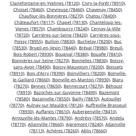
Clairefontaine-en-Yvelines (78120)
,
Civry-la-Forêt (78910)
,
Choisel (78460)
,
Chevreuse (78460)
,
Chavenay (78450)
,
Chaufour-lès-Bonnières (78270)
,
Chatou (78400)
,
Châteaufort (78117)
,
Chapet (78130)
,
Chanteloup-les-
Vignes (78570)
,
Chambourcy (78240)
,
Cernay-la-Ville
(78720)
,
Carrières-sur-Seine (78420)
,
Carrières-sous-
Poissy (78955)
,
Bullion (78830)
,
Buchelay (78200)
,
Buc
(78530)
,
Brueil-en-Vexin (78440)
,
Bréval (78980)
,
Breuil-
Bois-Robert (78930)
,
Bougival (78380)
,
Bouafle (78410)
,
Bonnières-sur-Seine (78270)
,
Bonnelles (78830)
,
Boissy-
sans-Avoir (78490)
,
Boissy-Mauvoisin (78200)
,
Boissets
(78910)
,
Bois-d’Arcy (78390)
,
Boinvilliers (78200)
,
Boinville-
le-Gaillard (78660)
,
Boinville-en-Mantois (78930)
,
Blaru
(78270)
,
Beynes (78650)
,
Bennecourt (78270)
,
Béhoust
(78910)
,
Bazoches-sur-Guyonne (78490)
,
Bazemont
(78580)
,
Bazainville (78550)
,
Bailly (78870)
,
Autouillet
(78770)
,
Aulnay-sur-Mauldre (78126)
,
Auffreville-Brasseuil
(78930)
,
Auffargis (78610)
,
Aubergenville (78410)
,
Arnouville-lès-Mantes (78790)
,
Andrésy (78570)
,
Andelu
(78770)
,
Allainville (78660)
,
Aigremont (78240)
,
Adainville
(78113)
,
Achères (78260)
,
Ablis (78660)