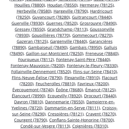
Houilles (78800)
,
Houdan (78550)
,
Hermeray (78125)
,
Herbeville (78580)
,
Hargeville (78790)
,
Hardricourt
(78250)
,
Guyancourt (78280)
,
Guitrancourt (78440)
,
Guerville (78930)
,
Guernes (78520)
,
Grosrouvre (78490)
,
Gressey (78550)
,
Grandchamp (78113)
,
Goussonville
(78930)
,
Goupillières (78770)
,
Gommecourt (78270)
,
Gazeran (78125)
,
Gargenville (78440)
,
Garancières
(78890)
,
Gambaiseuil (78490)
,
Gambais (78950)
,
Galluis
(78490)
,
Gaillon-sur-Montcient (78250)
,
Freneuse (78840)
,
Fourqueux (78112)
,
Fontenay-Saint-Père (78440)
,
Fontenay-Mauvoisin (78200)
,
Fontenay-le-Fleury (78330)
,
Follainville-Dennemont (78520)
,
Flins-sur-Seine (78410)
,
Flins-Neuve-Église (78790)
,
Flexanville (78910)
,
Flacourt
(78200)
,
Feucherolles (78810)
,
Favrieux (78200)
,
Évecquemont (78740)
,
Épône (78680)
,
Émancé (78125)
,
Élancourt (78990)
,
Ecquevilly (78920)
,
Drocourt (78440)
,
Davron (78810)
,
Dannemarie (78550)
,
Dampierre-en-
Yvelines (78720)
,
Dammartin-en-Serve (78111)
,
Croissy-
sur-Seine (78290)
,
Crespières (78121)
,
Cravent (78270)
,
Courgent (78790)
,
Conflans-Sainte-Honorine (78700)
,
Condé-sur-Vesgre (78113)
,
Coignières (78310)
,