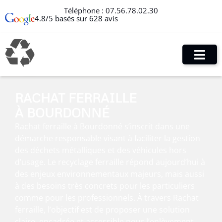
Téléphone :
07.56.78.02.30
4.8/5 basés sur 628 avis
RACHAT FERRAILLE
À BOURDONNÉ
Rachat ferraille à Bourdonné s’inscrit dans une
démarche responsable visant à faciliter la gestion
des déchets métalliques et des véhicules hors
d’usage. Le recyclage ferraille répond aujourd’hui à
des enjeux environnementaux majeurs, mais aussi
à des besoins très concrets pour les particuliers
comme pour les professionnels. À travers Rachat
ferraille, l’objectif est de proposer une solution
claire, encadrée et accessible pour l’enlèvement