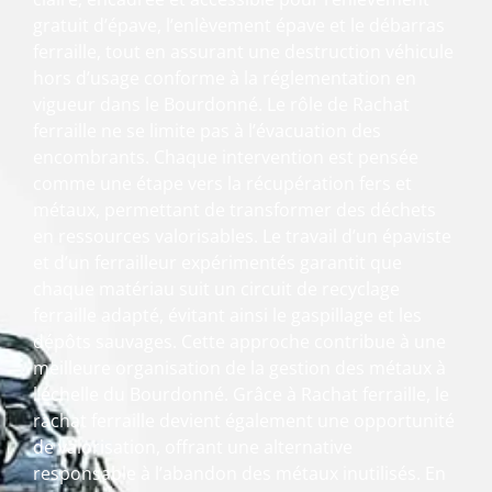
gratuit d’épave, l’enlèvement épave et le débarras
ferraille, tout en assurant une destruction véhicule
hors d’usage conforme à la réglementation en
vigueur dans le Bourdonné. Le rôle de Rachat
ferraille ne se limite pas à l’évacuation des
encombrants. Chaque intervention est pensée
comme une étape vers la récupération fers et
métaux, permettant de transformer des déchets
en ressources valorisables. Le travail d’un épaviste
et d’un ferrailleur expérimentés garantit que
chaque matériau suit un circuit de recyclage
ferraille adapté, évitant ainsi le gaspillage et les
dépôts sauvages. Cette approche contribue à une
meilleure organisation de la gestion des métaux à
l’échelle du Bourdonné. Grâce à Rachat ferraille, le
rachat ferraille devient également une opportunité
de valorisation, offrant une alternative
responsable à l’abandon des métaux inutilisés. En