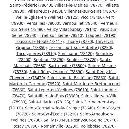
Saint-Fréderic (78640)
,
Villiers-le-Mahieu (78770)
,
Villette
(78930)
,
Villepreux (78450)
,
Villennes-sur-Seine (78670)
,
Vieille-Église-en-Yvelines (78125)
,
Vicq (78490)
,
Vert
(78930)
,
Versailles (78000)
,
Vernouillet (78540)
,
Verneuil-
sur-Seine (78480)
,
Vélizy-Villacoublay (78140)
,
Vaux-sur-
Seine (78740)
,
Triel-sur-Seine (78510)
,
Trappes (78190)
,
Toussus-le-Noble (78117)
,
Thoiry (78770)
,
Thiverval-
Grignon (78850)
,
Tessancourt-sur-Aubette (78250)
,
Tacoignières (78910)
,
Sonchamp (78120)
,
Soindres
(78200)
,
Septeuil (78790)
,
Senlisse (78720)
,
Saulx-
Marchais (78650)
,
Sartrouville (78500)
,
Sainte-Mesme
(78730)
,
Saint-Rémy-l’Honoré (78690)
,
Saint-Rémy-lès-
Chevreuse (78470)
,
Saint-Nom-la-Bretêche (78860)
,
Saint-
Martin-la-Garenne (78520)
,
Saint-Martin-de-Bréthencourt
(78660)
,
Saint-Léger-en-Yvelines (78610)
,
Saint-Lambert
(78470)
,
Saint-Illiers-le-Bois (78980)
,
Saint-Illiers-la-Ville
(78980)
,
Saint-Hilarion (78125)
,
Saint-Germain-en-Laye
(78100)
,
Saint-Germain-de-la-Grange (78640)
,
Saint-Forget
(78720)
,
Saint-Cyr-l’École (78210)
,
Saint-Arnoult-en-
Yvelines (78730)
,
Sailly (78440)
,
Rosny-sur-Seine (78710)
,
Rosay (78790)
,
Romainville (93230)
,
Rolleboise (78270)
,