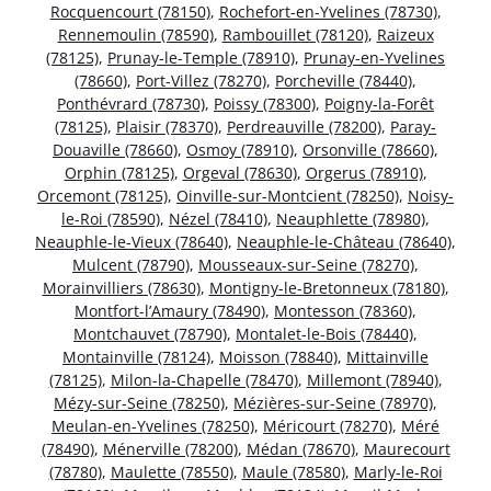
Rocquencourt (78150)
,
Rochefort-en-Yvelines (78730)
,
Rennemoulin (78590)
,
Rambouillet (78120)
,
Raizeux
(78125)
,
Prunay-le-Temple (78910)
,
Prunay-en-Yvelines
(78660)
,
Port-Villez (78270)
,
Porcheville (78440)
,
Ponthévrard (78730)
,
Poissy (78300)
,
Poigny-la-Forêt
(78125)
,
Plaisir (78370)
,
Perdreauville (78200)
,
Paray-
Douaville (78660)
,
Osmoy (78910)
,
Orsonville (78660)
,
Orphin (78125)
,
Orgeval (78630)
,
Orgerus (78910)
,
Orcemont (78125)
,
Oinville-sur-Montcient (78250)
,
Noisy-
le-Roi (78590)
,
Nézel (78410)
,
Neauphlette (78980)
,
Neauphle-le-Vieux (78640)
,
Neauphle-le-Château (78640)
,
Mulcent (78790)
,
Mousseaux-sur-Seine (78270)
,
Morainvilliers (78630)
,
Montigny-le-Bretonneux (78180)
,
Montfort-l’Amaury (78490)
,
Montesson (78360)
,
Montchauvet (78790)
,
Montalet-le-Bois (78440)
,
Montainville (78124)
,
Moisson (78840)
,
Mittainville
(78125)
,
Milon-la-Chapelle (78470)
,
Millemont (78940)
,
Mézy-sur-Seine (78250)
,
Mézières-sur-Seine (78970)
,
Meulan-en-Yvelines (78250)
,
Méricourt (78270)
,
Méré
(78490)
,
Ménerville (78200)
,
Médan (78670)
,
Maurecourt
(78780)
,
Maulette (78550)
,
Maule (78580)
,
Marly-le-Roi