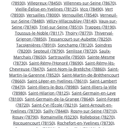
(78930)
,
Villepreux (78450)
,
Villennes-sur-Seine (78670)
,
Vieille-Église-en-Yvelines (78125)
,
Vicq (78490)
,
Vert
(78930)
,
Versailles (78000)
,
Vernouillet (78540)
,
Verneuil-
sur-Seine (78480)
,
Vélizy-Villacoublay (78140)
,
Vaux-sur-
Seine (78740)
,
Triel-sur-Seine (78510)
,
Trappes (78190)
,
Toussus-le-Noble (78117)
,
Thoiry (78770)
,
Thiverval-
Grignon (78850)
,
Tessancourt-sur-Aubette (78250)
,
Tacoignières (78910)
,
Sonchamp (78120)
,
Soindres
(78200)
,
Septeuil (78790)
,
Senlisse (78720)
,
Saulx-
Marchais (78650)
,
Sartrouville (78500)
,
Sainte-Mesme
(78730)
,
Saint-Rémy-l’Honoré (78690)
,
Saint-Rémy-lès-
Chevreuse (78470)
,
Saint-Nom-la-Bretêche (78860)
,
Saint-
Martin-la-Garenne (78520)
,
Saint-Martin-de-Bréthencourt
(78660)
,
Saint-Léger-en-Yvelines (78610)
,
Saint-Lambert
(78470)
,
Saint-Illiers-le-Bois (78980)
,
Saint-Illiers-la-Ville
(78980)
,
Saint-Hilarion (78125)
,
Saint-Germain-en-Laye
(78100)
,
Saint-Germain-de-la-Grange (78640)
,
Saint-Forget
(78720)
,
Saint-Cyr-l’École (78210)
,
Saint-Arnoult-en-
Yvelines (78730)
,
Sailly (78440)
,
Rosny-sur-Seine (78710)
,
Rosay (78790)
,
Romainville (93230)
,
Rolleboise (78270)
,
Rocquencourt (78150)
,
Rochefort-en-Yvelines (78730)
,