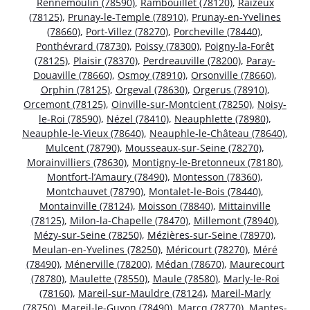
Rennemoulin (78590)
,
Rambouillet (78120)
,
Raizeux
(78125)
,
Prunay-le-Temple (78910)
,
Prunay-en-Yvelines
(78660)
,
Port-Villez (78270)
,
Porcheville (78440)
,
Ponthévrard (78730)
,
Poissy (78300)
,
Poigny-la-Forêt
(78125)
,
Plaisir (78370)
,
Perdreauville (78200)
,
Paray-
Douaville (78660)
,
Osmoy (78910)
,
Orsonville (78660)
,
Orphin (78125)
,
Orgeval (78630)
,
Orgerus (78910)
,
Orcemont (78125)
,
Oinville-sur-Montcient (78250)
,
Noisy-
le-Roi (78590)
,
Nézel (78410)
,
Neauphlette (78980)
,
Neauphle-le-Vieux (78640)
,
Neauphle-le-Château (78640)
,
Mulcent (78790)
,
Mousseaux-sur-Seine (78270)
,
Morainvilliers (78630)
,
Montigny-le-Bretonneux (78180)
,
Montfort-l’Amaury (78490)
,
Montesson (78360)
,
Montchauvet (78790)
,
Montalet-le-Bois (78440)
,
Montainville (78124)
,
Moisson (78840)
,
Mittainville
(78125)
,
Milon-la-Chapelle (78470)
,
Millemont (78940)
,
Mézy-sur-Seine (78250)
,
Mézières-sur-Seine (78970)
,
Meulan-en-Yvelines (78250)
,
Méricourt (78270)
,
Méré
(78490)
,
Ménerville (78200)
,
Médan (78670)
,
Maurecourt
(78780)
,
Maulette (78550)
,
Maule (78580)
,
Marly-le-Roi
(78160)
,
Mareil-sur-Mauldre (78124)
,
Mareil-Marly
(78750)
,
Mareil-le-Guyon (78490)
,
Marcq (78770)
,
Mantes-