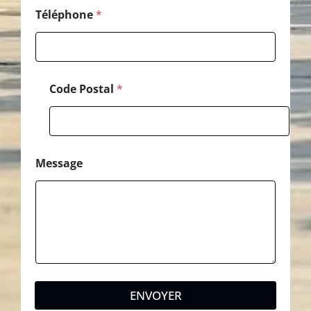
a
l
Téléphone
*
*
Code Postal
*
Message
ENVOYER