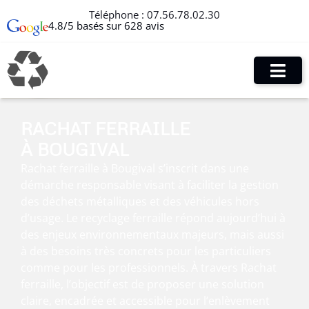
Téléphone :
07.56.78.02.30
4.8/5 basés sur 628 avis
RACHAT FERRAILLE
À BOUGIVAL
Rachat ferraille à Bougival s’inscrit dans une
démarche responsable visant à faciliter la gestion
des déchets métalliques et des véhicules hors
d’usage. Le recyclage ferraille répond aujourd’hui à
des enjeux environnementaux majeurs, mais aussi
à des besoins très concrets pour les particuliers
comme pour les professionnels. À travers Rachat
ferraille, l’objectif est de proposer une solution
claire, encadrée et accessible pour l’enlèvement