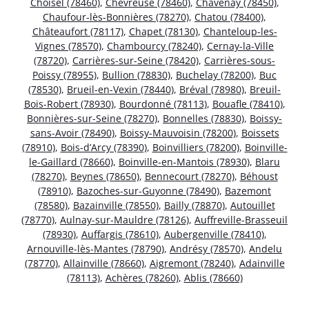
Choisel (78460)
,
Chevreuse (78460)
,
Chavenay (78450)
,
Chaufour-lès-Bonnières (78270)
,
Chatou (78400)
,
Châteaufort (78117)
,
Chapet (78130)
,
Chanteloup-les-
Vignes (78570)
,
Chambourcy (78240)
,
Cernay-la-Ville
(78720)
,
Carrières-sur-Seine (78420)
,
Carrières-sous-
Poissy (78955)
,
Bullion (78830)
,
Buchelay (78200)
,
Buc
(78530)
,
Brueil-en-Vexin (78440)
,
Bréval (78980)
,
Breuil-
Bois-Robert (78930)
,
Bourdonné (78113)
,
Bouafle (78410)
,
Bonnières-sur-Seine (78270)
,
Bonnelles (78830)
,
Boissy-
sans-Avoir (78490)
,
Boissy-Mauvoisin (78200)
,
Boissets
(78910)
,
Bois-d’Arcy (78390)
,
Boinvilliers (78200)
,
Boinville-
le-Gaillard (78660)
,
Boinville-en-Mantois (78930)
,
Blaru
(78270)
,
Beynes (78650)
,
Bennecourt (78270)
,
Béhoust
(78910)
,
Bazoches-sur-Guyonne (78490)
,
Bazemont
(78580)
,
Bazainville (78550)
,
Bailly (78870)
,
Autouillet
(78770)
,
Aulnay-sur-Mauldre (78126)
,
Auffreville-Brasseuil
(78930)
,
Auffargis (78610)
,
Aubergenville (78410)
,
Arnouville-lès-Mantes (78790)
,
Andrésy (78570)
,
Andelu
(78770)
,
Allainville (78660)
,
Aigremont (78240)
,
Adainville
(78113)
,
Achères (78260)
,
Ablis (78660)