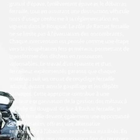
gratuit d’épave, l’enlèvement épave et le débarras
ferraille, tout en assurant une destruction véhicule
hors d’usage conforme à la réglementation en
vigueur dans le Bougival. Le rôle de Rachat ferraille
ne se limite pas à l’évacuation des encombrants.
Chaque intervention est pensée comme une étape
vers la récupération fers et métaux, permettant de
transformer des déchets en ressources
valorisables. Le travail d’un épaviste et d’un
ferrailleur expérimentés garantit que chaque
matériau suit un circuit de recyclage ferraille
adapté, évitant ainsi le gaspillage et les dépôts
sauvages. Cette approche contribue à une
meilleure organisation de la gestion des métaux à
l’échelle du Bougival. Grâce à Rachat ferraille, le
rachat ferraille devient également une opportunité
de valorisation, offrant une alternative
responsable à l’abandon des métaux inutilisés. En
s’appuyant sur une connaissance fine du territoire,