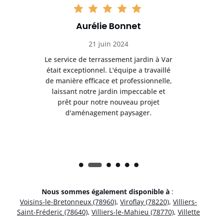
Aurélie Bonnet
21 juin 2024
à Var
Le service de terrassement jardin à Var
Le s
illé
était exceptionnel. L'équipe a travaillé
éta
lle,
de manière efficace et professionnelle,
de 
et
laissant notre jardin impeccable et
l
t
prêt pour notre nouveau projet
d'aménagement paysager.
Nous sommes également disponible à
:
Voisins-le-Bretonneux (78960)
,
Viroflay (78220)
,
Villiers-
Saint-Fréderic (78640)
,
Villiers-le-Mahieu (78770)
,
Villette