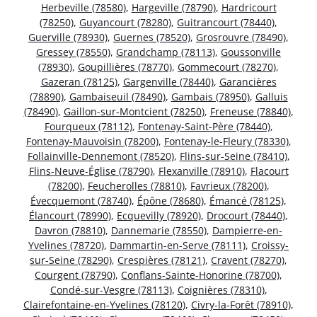
Herbeville (78580)
,
Hargeville (78790)
,
Hardricourt
(78250)
,
Guyancourt (78280)
,
Guitrancourt (78440)
,
Guerville (78930)
,
Guernes (78520)
,
Grosrouvre (78490)
,
Gressey (78550)
,
Grandchamp (78113)
,
Goussonville
(78930)
,
Goupillières (78770)
,
Gommecourt (78270)
,
Gazeran (78125)
,
Gargenville (78440)
,
Garancières
(78890)
,
Gambaiseuil (78490)
,
Gambais (78950)
,
Galluis
(78490)
,
Gaillon-sur-Montcient (78250)
,
Freneuse (78840)
,
Fourqueux (78112)
,
Fontenay-Saint-Père (78440)
,
Fontenay-Mauvoisin (78200)
,
Fontenay-le-Fleury (78330)
,
Follainville-Dennemont (78520)
,
Flins-sur-Seine (78410)
,
Flins-Neuve-Église (78790)
,
Flexanville (78910)
,
Flacourt
(78200)
,
Feucherolles (78810)
,
Favrieux (78200)
,
Évecquemont (78740)
,
Épône (78680)
,
Émancé (78125)
,
Élancourt (78990)
,
Ecquevilly (78920)
,
Drocourt (78440)
,
Davron (78810)
,
Dannemarie (78550)
,
Dampierre-en-
Yvelines (78720)
,
Dammartin-en-Serve (78111)
,
Croissy-
sur-Seine (78290)
,
Crespières (78121)
,
Cravent (78270)
,
Courgent (78790)
,
Conflans-Sainte-Honorine (78700)
,
Condé-sur-Vesgre (78113)
,
Coignières (78310)
,
Clairefontaine-en-Yvelines (78120)
,
Civry-la-Forêt (78910)
,