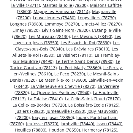
la-Ville (78711)
,
Mantes-la-Jolie (78200)
,
Maisons-Laffitte
(78600)
,
Magny-les-Hameaux (78114)
,
Magnanville
(78200)
,
Louveciennes (78430)
,
Longvilliers (78730)
,
Longnes (78980)
,
Lommoye (78270)
,
Limetz-Villez (78270)
,
Limay (78520)
,
Lévis-Saint-Nom (78320)
,
L’Étang-la-Ville
(78620)
,
Les Mureaux (78130)
,
Les Mesnuls (78490)
,
Les
Loges-en-Josas (78350)
,
Les Essarts-le-Roi (78690)
,
Les
Clayes-sous-Bois (78340)
,
Les Bréviaires (78610)
,
Les
Alluets-le-Roi (78580)
,
Le Vésinet (78110)
,
Le Tremblay-
sur-Mauldre (78490)
,
Le Tertre-Saint-Denis (78980)
,
Le
Tartre-Gaudran (78113)
,
Le Port-Marly (78560)
,
Le Perray-
en-Yvelines (78610)
,
Le Pecq (78230)
,
Le Mesnil-Saint-
Denis (78320)
,
Le Mesnil-le-Roi (78600)
,
Lainville-en-Vexin
(78440)
,
La Villeneuve-en-Chevrie (78270)
,
La Verrière
(78320)
,
La Queue-les-Yvelines (78940)
,
La Hauteville
(78113)
,
La Falaise (78410)
,
La Celle-Saint-Cloud (78170)
,
La Celle-les-Bordes (78720)
,
La Boissière-École (78125)
,
Juziers (78820)
,
Jumeauville (78580)
,
Jouy-Mauvoisin
(78200)
,
Jouy-en-Josas (78350)
,
Jouars-Pontchartrain
(78760)
,
Jeufosse (78270)
,
Jambville (78440)
,
Issou (78440)
,
Houilles (78800)
,
Houdan (78550)
,
Hermeray (78125)
,