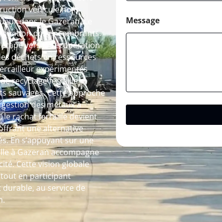
truction véhicule hors
Message
ueur dans le Gazeran. Le
’évacuation des encombrants.
étape vers la récupération
des déchets en ressources
 ferrailleur expérimentés
de recyclage ferraille
pôts sauvages. Cette approche
a gestion des métaux à
 le rachat ferraille devient
ffrant une alternative
és. En s’appuyant sur une
raille à Gazeran accompagne
ité. Cette vision globale
out en participant
 durable, au service de
n.