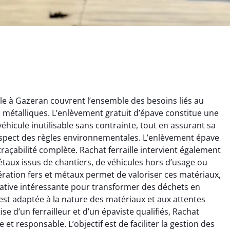
le à Gazeran couvrent l’ensemble des besoins liés au
ts métalliques. L’enlèvement gratuit d’épave constitue une
éhicule inutilisable sans contrainte, tout en assurant sa
espect des règles environnementales. L’enlèvement épave
traçabilité complète. Rachat ferraille intervient également
 métaux issus de chantiers, de véhicules hors d’usage ou
rélie Bonnet
Aurélie Bonnet
ration fers et métaux permet de valoriser ces matériaux,
ernative intéressante pour transformer des déchets en
21 juin 2024
21 juin 2024
est adaptée à la nature des matériaux et aux attentes
ice de terrassement
Le service de terrassement
se d’un ferrailleur et d’un épaviste qualifiés, Rachat
rdin à Var était
jardin à Var était
 et responsable. L’objectif est de faciliter la gestion des