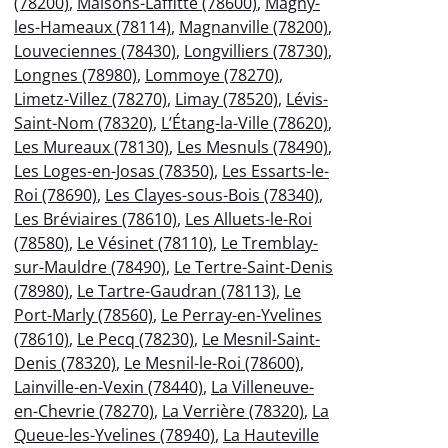
(78200)
,
Maisons-Laffitte (78600)
,
Magny-
les-Hameaux (78114)
,
Magnanville (78200)
,
Louveciennes (78430)
,
Longvilliers (78730)
,
Longnes (78980)
,
Lommoye (78270)
,
Limetz-Villez (78270)
,
Limay (78520)
,
Lévis-
Saint-Nom (78320)
,
L’Étang-la-Ville (78620)
,
Les Mureaux (78130)
,
Les Mesnuls (78490)
,
Les Loges-en-Josas (78350)
,
Les Essarts-le-
Roi (78690)
,
Les Clayes-sous-Bois (78340)
,
Les Bréviaires (78610)
,
Les Alluets-le-Roi
(78580)
,
Le Vésinet (78110)
,
Le Tremblay-
sur-Mauldre (78490)
,
Le Tertre-Saint-Denis
(78980)
,
Le Tartre-Gaudran (78113)
,
Le
Port-Marly (78560)
,
Le Perray-en-Yvelines
(78610)
,
Le Pecq (78230)
,
Le Mesnil-Saint-
Denis (78320)
,
Le Mesnil-le-Roi (78600)
,
Lainville-en-Vexin (78440)
,
La Villeneuve-
en-Chevrie (78270)
,
La Verrière (78320)
,
La
Queue-les-Yvelines (78940)
,
La Hauteville