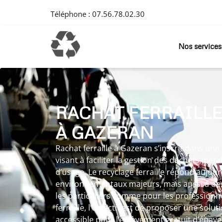
Téléphone :
07.56.78.02.30
Nos services
RACHAT FERRAILLE
À GAZERAN
Rachat ferraille à Gazeran s’inscrit dans u
visant à faciliter la gestion des déchets méta
d’usage. Le recyclage ferraille répond aujour
environnementaux majeurs, mais aussi à des
les particuliers comme pour les professionne
ferraille, l’objectif est de proposer une solut
accessible pour l’enlèvement gratuit d’épave