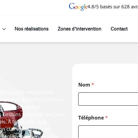
4.8/5 basés sur 628 avi
Nos réalisations
Zones d’intervention
Contact
Nom
*
ne démarche responsable
lliques et des véhicules hors
d’hui à des enjeux
 besoins très concrets pour
Téléphone
*
ls. À travers Rachat
ion claire, encadrée et
, l’enlèvement épave et le