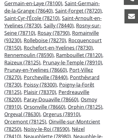
Germain-en-Laye (78100)
,
Saint-Germain-
de-la-Grange (78640)
,
Saint-Forget (78720)
,
Saint-Cyr-l’École (78210)
,
Saint-Arnoult-en-
Yvelines (78730)
,
Sailly (78440)
,
Rosny-sur-
Seine (78710)
,
Rosay (78790)
,
Romainville
(93230)
,
Rolleboise (78270)
,
Rocquencourt
(78150)
,
Rochefort-en-Yvelines (78730)
,
Rennemoulin (78590)
,
Rambouillet (78120)
,
Raizeux (78125)
,
Prunay-le-Temple (78910)
,
Prunay-en-Yvelines (78660)
,
Port-Villez
(78270)
,
Porcheville (78440)
,
Ponthévrard
(78730)
,
Poissy (78300)
,
Poigny-la-Forêt
(78125)
,
Plaisir (78370)
,
Perdreauville
(78200)
,
Paray-Douaville (78660)
,
Osmoy
(78910)
,
Orsonville (78660)
,
Orphin (78125)
,
Orgeval (78630)
,
Orgerus (78910)
,
Orcemont (78125)
,
Oinville-sur-Montcient
(78250)
,
Noisy-le-Roi (78590)
,
Nézel
(78410)
,
Neauphlette (78980)
,
Neauphle-le-