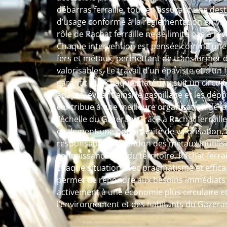
débarras ferraille, tout en assurant une des
d’usage conforme à la réglementation en vig
rôle de Rachat ferraille ne se limite pas à l
Chaque intervention est pensée comme une 
fers et métaux, permettant de transformer 
valorisables. Le travail d’un épaviste et d’un
garantit que chaque matériau suit un circuit 
adapté, évitant ainsi le gaspillage et les dé
contribue à une meilleure organisation de l
l’échelle du Gazeran. Grâce à Rachat ferraille,
également une opportunité de valorisation, o
responsable à l’abandon des métaux inutilis
connaissance fine du territoire, Rachat fer
chaque situation avec pragmatisme et efficac
permet de répondre aux besoins immédiats t
activement à une économie plus circulaire et
l’environnement et des habitants du Gazera