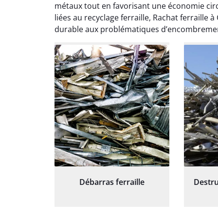
except
métaux tout en favorisant une économie circu
travaill
liées au recyclage ferraille, Rachat ferraill
et prof
durable aux problématiques d’encombrement 
notre j
prêt p
proj
Débarras ferraille
Destru