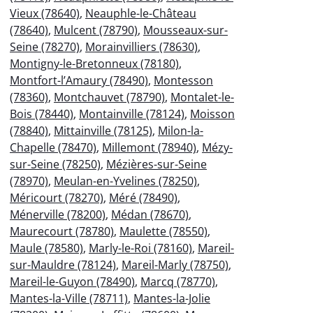
Vieux (78640)
,
Neauphle-le-Château
(78640)
,
Mulcent (78790)
,
Mousseaux-sur-
Seine (78270)
,
Morainvilliers (78630)
,
Montigny-le-Bretonneux (78180)
,
Montfort-l’Amaury (78490)
,
Montesson
(78360)
,
Montchauvet (78790)
,
Montalet-le-
Bois (78440)
,
Montainville (78124)
,
Moisson
(78840)
,
Mittainville (78125)
,
Milon-la-
Chapelle (78470)
,
Millemont (78940)
,
Mézy-
sur-Seine (78250)
,
Mézières-sur-Seine
(78970)
,
Meulan-en-Yvelines (78250)
,
Méricourt (78270)
,
Méré (78490)
,
Ménerville (78200)
,
Médan (78670)
,
Maurecourt (78780)
,
Maulette (78550)
,
Maule (78580)
,
Marly-le-Roi (78160)
,
Mareil-
sur-Mauldre (78124)
,
Mareil-Marly (78750)
,
Mareil-le-Guyon (78490)
,
Marcq (78770)
,
Mantes-la-Ville (78711)
,
Mantes-la-Jolie