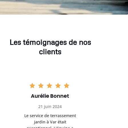
Les témoignages de nos
clients
Aurélie Bonnet
Aurél
21 juin 2024
21 
Le service de terrassement
Le service
jardin à Var était
jardi