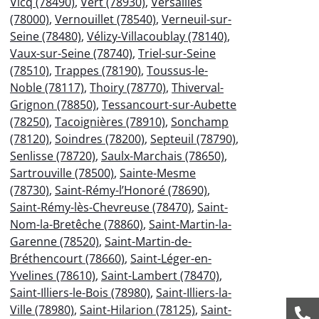
Vicq (78490)
,
Vert (78930)
,
Versailles
(78000)
,
Vernouillet (78540)
,
Verneuil-sur-
Seine (78480)
,
Vélizy-Villacoublay (78140)
,
Vaux-sur-Seine (78740)
,
Triel-sur-Seine
(78510)
,
Trappes (78190)
,
Toussus-le-
Noble (78117)
,
Thoiry (78770)
,
Thiverval-
Grignon (78850)
,
Tessancourt-sur-Aubette
(78250)
,
Tacoignières (78910)
,
Sonchamp
(78120)
,
Soindres (78200)
,
Septeuil (78790)
,
Senlisse (78720)
,
Saulx-Marchais (78650)
,
Sartrouville (78500)
,
Sainte-Mesme
(78730)
,
Saint-Rémy-l’Honoré (78690)
,
Saint-Rémy-lès-Chevreuse (78470)
,
Saint-
Nom-la-Bretêche (78860)
,
Saint-Martin-la-
Garenne (78520)
,
Saint-Martin-de-
Bréthencourt (78660)
,
Saint-Léger-en-
Yvelines (78610)
,
Saint-Lambert (78470)
,
Saint-Illiers-le-Bois (78980)
,
Saint-Illiers-la-
Ville (78980)
,
Saint-Hilarion (78125)
,
Saint-