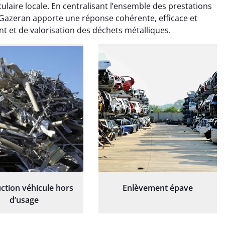
ionnel. L'équipe a
exceptionnel. L'équipe a
laire locale. En centralisant l’ensemble des prestations
é de manière efficace
travaillé de manière efficace
e à Gazeran apporte une réponse cohérente, efficace et
essionnelle, laissant
et professionnelle, laissant
et de valorisation des déchets métalliques.
ardin impeccable et
notre jardin impeccable et
our notre nouveau
prêt pour notre nouveau
et d'aménagement
projet d'aménagement
paysager.
paysager.
ction véhicule hors
Enlèvement épave
d’usage