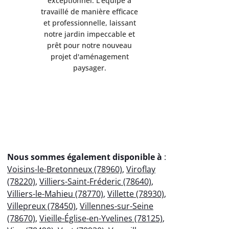
exceptionnel. L'équipe a
exception
travaillé de manière efficace
travaillé d
et professionnelle, laissant
et professi
notre jardin impeccable et
notre jard
prêt pour notre nouveau
prêt pou
projet d'aménagement
projet 
paysager.
p
Nous sommes également disponible à
:
Voisins-le-Bretonneux (78960)
,
Viroflay
(78220)
,
Villiers-Saint-Fréderic (78640)
,
Villiers-le-Mahieu (78770)
,
Villette (78930)
,
Villepreux (78450)
,
Villennes-sur-Seine
(78670)
,
Vieille-Église-en-Yvelines (78125)
,